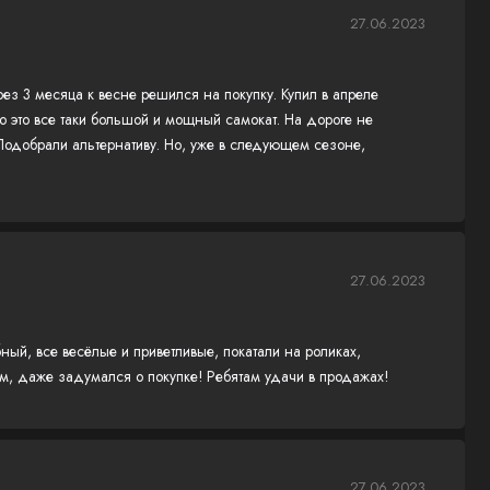
27.06.2023
ерез 3 месяца к весне решился на покупку. Купил в апреле
о это все таки большой и мощный самокат. На дороге не
 Подобрали альтернативу. Но, уже в следующем сезоне,
27.06.2023
й, все весёлые и приветливые, покатали на роликах,
м, даже задумался о покупке! Ребятам удачи в продажах!
27.06.2023