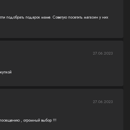
и подобрать подарок маме. Советую посетить магазин у них
27.06.2023
купкой
27.06.2023
посещению , огромный выбор !!!