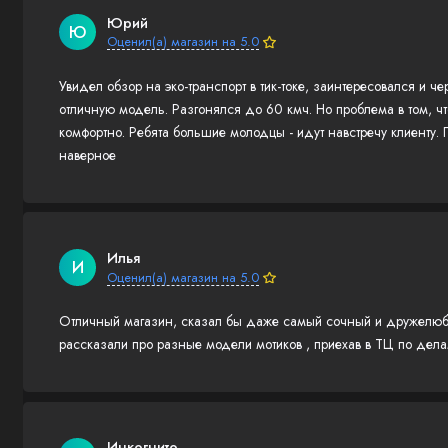
Юрий
Ю
Оценил(а) магазин на 5.0
Увидел обзор на эко-транспорт в тик-токе, заинтересовался и ч
отличную модель. Разгонялся до 60 кмч. Но проблема в том, чт
комфортно. Ребята большие молодцы - идут навстречу клиенту.
наверное
Илья
И
Оценил(а) магазин на 5.0
Отличный магазин, сказал бы даже самый сочный и дружелюбны
рассказали про разные модели мотиков , приехав в ТЦ по дела
Инкогнито