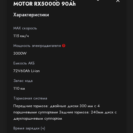
MOTOR RX5000D 90Ah
нерегулируемой вилкой, сзади —
Характеристики
мотоамортизатором, что является классикой
для спортбайков.
MAX скорость
115 км/ч
За безопасное торможение отвечают
дисковые тормоза: двойные диски спереди
Мощность электродвигателя
300 мм с 4-поршневым суппортом, диск
3000W
240 мм с 2-поршневым суппортом сзади.
Емкость АКБ
Отзывчивая тормозная система обеспечивает
72V60Ah Li-ion
уверенное торможение в экстренных
Запас хода
ситуациях.
110 км
Тормозная система
Литий-ионный аккумулятор большой емкости
Передние тормоза: двойные диски 300 мм с 4
60 Ah обеспечивает запас хода до 110-120 км
поршневыми суппортами Задние тормоза: 240мм диск с
в зависимости от стиля вождения и дорожной
двухпоршневым суппортом
обстановки. Время полной зарядки около
Время зарядки (ч)