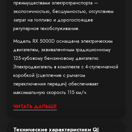
преимуществами электротранспорта —
экологичностью, бесшумностью, отсутствием
затрат на топливо и дорогостоящее
регулярное техобслуживание.
Модель RX 5000D оснащена электрическим
двигателем, эквивалентным традиционному
125-кубовому бензиновому двигателю.
Электродвигатель в комплекте с 4-ступенчатной
коробкой (сцепление с рычагом
переключения передач) обеспечивает
максимальную скорость 115 км/ч.
Электромотоцикл RX 5000D при весе в 144 кг
ЧИТАТЬ ДАЛЬШЕ
имеет сбалансированный центр тяжести —
гарантирована отличная управляемость.
Технические характеристики QJ
Подвеска спереди представлена перевернутой