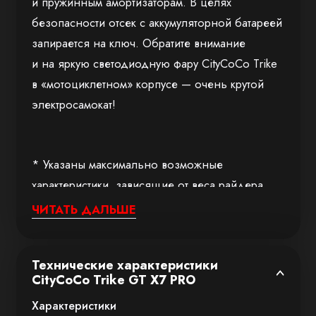
и пружинным амортизаторам. В целях
безопасности отсек с аккумуляторной батареей
запирается на ключ. Обратите внимание
и на яркую светодиодную фару CityCoCo Trike
в «мотоциклетном» корпусе — очень крутой
электросамокат!
* Указаны максимально возможные
характеристики, зависящие от веса райдера,
рельефа местности, погодных условий,
ЧИТАТЬ ДАЛЬШЕ
температуры окружающей среды и других
факторов. Испытание проводилось
Технические характеристики
в следующих условиях: полный заряд
CityCoCo Trike GT X7 PRO
аккумулятора, нагрузка 75 кг, температура
Характеристики
окружающей среды 25°C, ровное