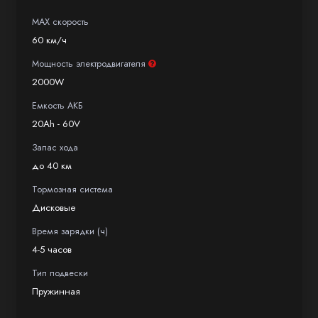
и асфальтированное дорожное покрытие,
MAX скорость
штиль, постоянная скорость 35 км/ч.
60 км/ч
Производитель вправе изменять
Мощность электродвигателя
характеристики, внешний вид без
2000W
уведомления. Уточняйте информацию перед
Емкость АКБ
покупкой.
20Ah - 60V
Запас хода
до 40 км
Тормозная система
Дисковые
Время зарядки (ч)
4-5 часов
Тип подвески
Пружинная