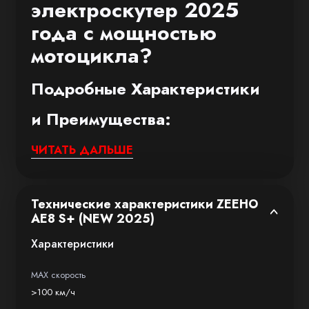
электроскутер 2025
года с мощностью
мотоцикла?
Подробные Характеристики
и Преимущества:
ЧИТАТЬ ДАЛЬШЕ
1. Невероятная Мощность и Динамика
(Ключи: мощный электроскутер, разгон
электроскутера, динамика):
Технические характеристики ZEEHO
AE8 S+ (NEW 2025)
Мощный бесщеточный мотор ZEEHO
COCORE: Пиковая мощность 15 кВт —
Характеристики
это уровень легкого мотоцикла!
MAX скорость
Крутящий момент 218 Н·м на старте
>100 км/ч
обеспечивает мгновенный отклик.