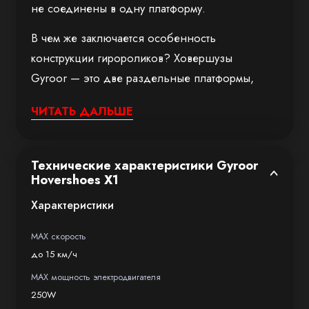
не соединены в одну платформу.
В чем же заключается особенность
конструкции гиророликов? Ховершузы
Gyroor — это две раздельные платформы,
оснащенные электродвигателями и системами
ЧИТАТЬ ДАЛЬШЕ
балансировки. При включении системы
самобалансировки, ролики автоматически
принимают горизонтальное положение
Технические характеристики Gyroor
и удерживают равновесие в пространстве
Hovershoes X1
(Встроенные гироскопы отвечают
Характеристики
за сохранение равновесия и баланса, поэтому
у ховершузов отсутствуют крепления для ног).
MAX скорость
до 15 км/ч
Каждый электроролик оснащен одинаковыми
электромотором и аккумулятором, таким
MAX мощность электродвигателя
250W
образом ходовые параметры каждого ролика