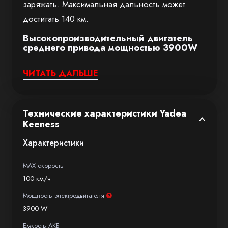
заряжать. Максимальная дальность может
достигать 140 км.
Высокопроизводительный двигатель
среднего привода мощностью 3900W
Новейший двигатель среднего привода YADEA
ЧИТАТЬ ДАЛЬШЕ
мощностью 3900W мгновенно выдает
больше мощности, чем любой другой
двигатель в линейке. Дает вам безумный
Технические характеристики Yadea
Keeness
прилив мощности и максимальный контроль.
Характеристики
Yadea Keeness
— это не только мощность,
это комбинация великолепного дизайна,
MAX скорость
функциональности и эффективности. Его
100 км/ч
легкие, высокоемкие литиево-ионные
Мощность электродвигателя
аккумуляторы обеспечивают вас запасом хода
3900 W
до 140 км при средней скорости 45 км/ч,
Емкость АКБ