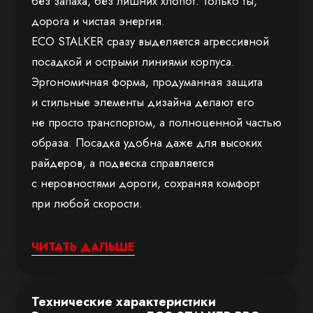
без запаха, без лишних хлопот. Только ты,
дорога и чистая энергия.
ECO STALKER сразу выделяется агрессивной
посадкой и острыми линиями корпуса.
Эргономичная форма, продуманная защита
и стильные элементы дизайна делают его
не просто транспортом, а полноценной частью
образа. Посадка удобна даже для высоких
райдеров, а подвеска справляется
с неровностями дороги, сохраняя комфорт
при любой скорости.
Сердце мотоцикла — электродвигатель
ЧИТАТЬ ДАЛЬШЕ
мощностью 3990 Вт. Он обеспечивает
отличную тягу и максимальную скорость
до 160 км/ч. Батарея на 96V120Ah
Технические характеристики