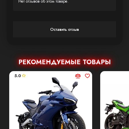
Нет отзывов об этом товаре.
фильтров, масла или сервиса
Шум и выхлопы портят впечатление
от поездки?
— Электромотор работает
тихо и чисто
Оставить отзыв
Хочется скорости, но без перегрева
и рывков?
— Плавная тяга и до 160 км/ч
без рывков
Парковка и обслуживание
РЕКОМЕНДУЕМЫЕ ТОВАРЫ
раздражают?
— STALKER компактен,
5.0
прост в уходе и не требует лишнего
внимания
Основные характеристики
Максимальная скорость: до 160 км/ч
Мощность электродвигателя: 3990 W
Емкость батареи: 96V 120Ah (Li-ion)