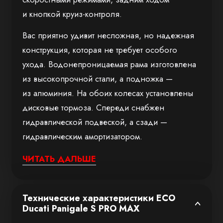
и кнопкой круиз-контроля.
Вас приятно удивит несложная, но надежная
конструкция, которая не требует особого
ухода. Водонепроницаемая рама изготовлена
из высокопрочной стали, а подножка —
из алюминия. На обоих колесах установлены
дисковые тормоза. Спереди снабжен
гидравлической подвеской, а сзади —
гидравлическим амортизатором.
Движение без бензина и неприятного
ЧИТАТЬ ДАЛЬШЕ
запаха
Электромотоцикл — экологичный вид
транспорта без выхлопа вредных газов.
Технические характеристики ECO
Ducati Panigale S PRO MAX
Бесшумный электродвигатель генерирует