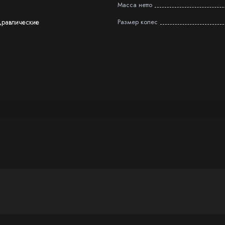
Масса нетто
дравлические
Размер колес