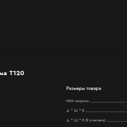
ама Т120
Размеры товара
MAX нагрузка
Д * Ш * В
Д * Ш * В (В упаковке)