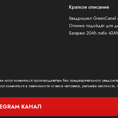
Краткое описание
Квадроцикл GreenCamel 
Отлично подойдёт для де
Батарею 20Ah либо 42A
ики могут изменяться производителем без предварительного уведомл
гут изменяться в зависимости от веса человека, рельефа местности
LEGRAM
КАНАЛ