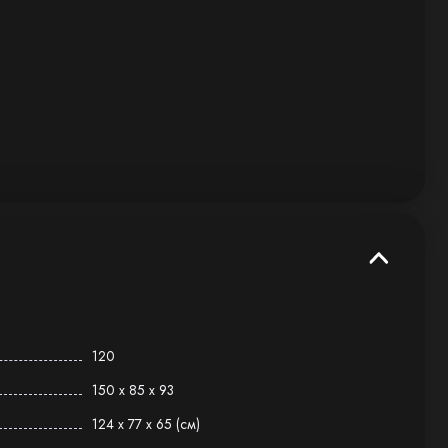
120
150 х 85 х 93
124 х 77 х 65 (см)