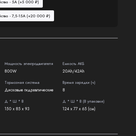
ство - 5А
(+5 000 ₽)
ство - 7,5-15А
(+20 000 ₽)
Мощность электродвигателя
Емкость АКБ
800W
20Ah/42Ah
Тормозная система
Время зарядки (ч)
Дисковые гидравлические
8
Д * Ш * В
Д * Ш * В (В упаковке)
150 х 85 х 93
124 х 77 х 65 (см)