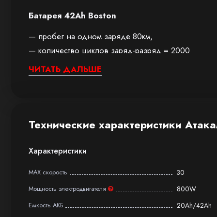
Батарея 42Ah Boston
— пробег на одном заряде 80км,
— количество циклов заряд-разряд = 2000
— ресурс батареи по общему пробегу 100 тыс.км)
ЧИТАТЬ ДАЛЬШЕ
— зарядное устройство 110-240V, 2,5A
— время зарядки 15ч
— рабочий диапазон температур −20 +55
Технические характеристики Атак
Характеристики
MAX скорость
30
Мощность электродвигателя
800W
Емкость АКБ
20Ah/42Ah