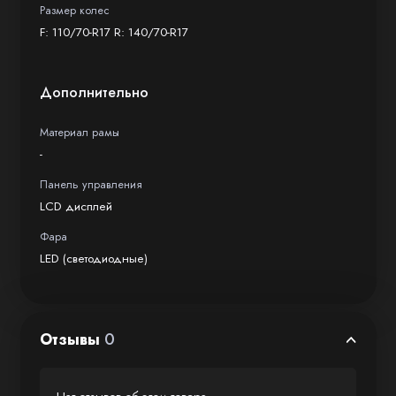
продвинутую модель, ожидаемую
Размер колес
с нетерпением множеством ценителей
F: 110/70-R17 R: 140/70-R17
электрических мотоциклов.
Дополнительно
Материал рамы
-
Панель управления
LCD дисплей
Фара
LED (светодиодные)
Отзывы
0