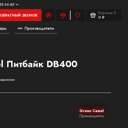
555-24-65
Корзина
0
ОБРАТНЫЙ ЗВОНОК
0 ₽
еры
Производители
l Питбайк DB400
равнение
Green Camel
Производитель