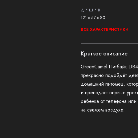
Д * Ш * В
121 х 57 х 80
ВСЕ ХАРАКТЕРИСТИКИ
Краткое описание
GreenCamel Питбайк DB4
прекрасно подойдёт детям
домашний питомец, кото
и преподаст первые уроки
ребёнка от телефона или
на свежем воздухе.