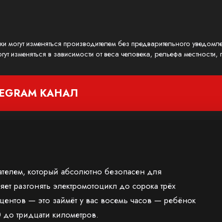
ики могут изменяться производителем без предварительного уведомл
гут изменяться в зависимости от веса человека, рельефа местности
LEGRAM
КАНАЛ
телем, который абсолютно безопасен для
т разгонять электромотоцикл до сорока трёх
центов — это займёт у вас восемь часов — ребёнок
 до тридцати километров.