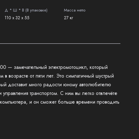
Д * Ш * В (В упаковке)
Масса нетто
110 х 32 х 55
27 кг
00 — замечательный электромотоцикл, который
 в возрасте от пяти лет. Это симпатичный шустрый
рый доставит много радости юному автолюбителю
 управления транспортом. С ним вы легко отвлечёте
 компьютера, и он сможет больше времени проводить