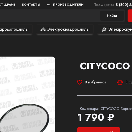
Поддержка
8 (800) 
СТ-ДРАЙВ
КОНТАКТЫ
ПРОИЗВОДИТЕЛИ
Найти
ктромотоциклы
Электроквадроциклы
Электроскут
CITYCOCO 
В избранное
В с
Код товара: CITYCOCO Зеркал
1 790 ₽