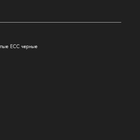
лые ECC черные