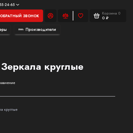
555-24-65
Корзина
0
ОБРАТНЫЙ ЗВОНОК
0 ₽
еры
Производители
Зеркала круглые
равнение
а круглые